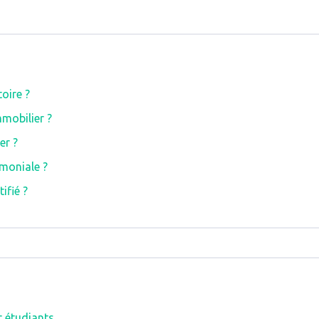
oire ?
mmobilier ?
er ?
imoniale ?
ifié ?
r étudiants